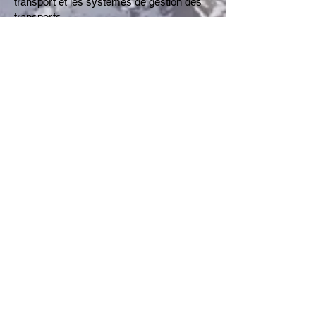
transport et les systèmes de gestion des
transports.
Externalisation à des
prestataires logistiques
tiers
Nous gérons régulièrement des appels
d'offres pour que nos clients externalisent
leurs opérations logistiques.Logistique
tierce (3PL). Cela comprend les exigences
d’entreposage, de transport et de fret
.
Évaluation de la
technologie d'entrepôt
Nous aidons les entreprises à identifier les
technologies appropriées d'équipement de
manutention (MHE) dans le cadre du
processus de conception d'entrepôt. Cela
va de la conception d'automatisation et de
robotique à la sélection de chariots de
prélèvement et de systèmes VNA.