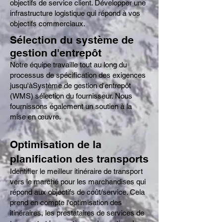
objectifs de service client. Développer une
infrastructure logistique qui répond à vos
objectifs commerciaux.
Sélection du système de
gestion d'entrepôt
Notre équipe travaille tout au long du
processus de spécification des exigences
jusqu'àSystème de gestion d'entrepôt
(WMS) sélection du fournisseur. Nous
fournissons également un soutien à la
mise en œuvre.
Optimisation de la
planification des transports
Identifier le meilleur itinéraire
de transport
vers le marché pour les marchandises qui
répond aux objectifs de coût/service. Cela
prend en compte l'optimisation des
itinéraires, les prestataires de services de